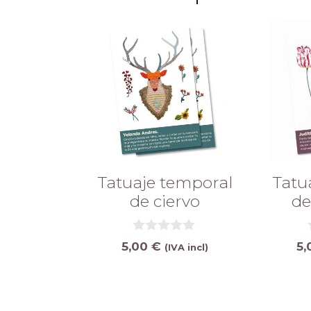
READ MORE
READ
Tatuaje temporal
Tatu
de ciervo
de
0
5,00
€
5
(IVA incl)
d
e
5