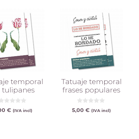
 MORE
READ MORE
aje temporal
Tatuaje temporal
 tulipanes
frases populares
0
0
,00
€
5,00
€
(IVA incl)
(IVA incl)
d
d
e
e
5
5