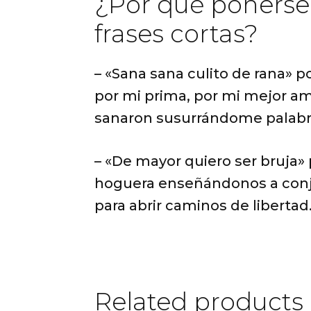
¿Por qué ponerse 
frases cortas?
– «Sana sana culito de rana» p
por mi prima, por mi mejor am
sanaron susurrándome palabra
– «De mayor quiero ser bruja» p
hoguera enseñándonos a conjur
para abrir caminos de libertad
Related products