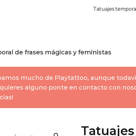
Tatuajes tempora
oral de frases mágicas y feministas
amos mucho de Playtattoo, aunque todav
 quieres alguno ponte en contacto con nos
ias!
Tatuajes