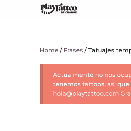
Saltar
al
contenido
Home
/
Frases
/ Tatuajes temp
Actualmente no nos ocup
tenemos tattoos, así que
hola@playtattoo.com Grac