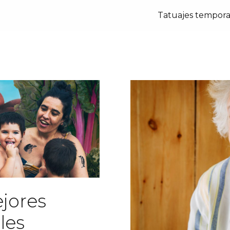
Tatuajes tempora
jores
les